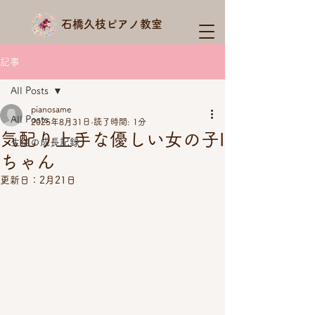
石橋久枝ピアノ教室
記事
All Posts
pianosame
All Posts
2025年8月31日
読了時間: 1分
気配り上手な優しい女の子I
生徒の成長記録
ちゃん
更新日：
2月21日