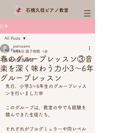
石橋久枝ピアノ教室
記事
All Posts
pianosame
All Posts
4月6日
読了時間: 1分
春のグループレッスン③音
生徒の成長記録
楽を深く味わう力小3〜6年
グループレッスン
先日、小学3〜6年生のグループレッス
ンを行いました🌸
このグループは、教室の中でも経験を
積んできた生徒たち。
それぞれがブルグミュラーや同レベル