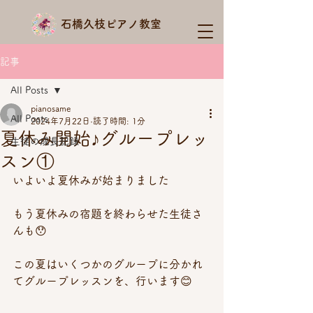
石橋久枝ピアノ教室
記事
All Posts
pianosame
All Posts
2024年7月22日
読了時間: 1分
夏休み開始♪グループレッ
生徒の成長記録
スン①
いよいよ夏休みが始まりました
もう夏休みの宿題を終わらせた生徒さ
んも😯
この夏はいくつかのグループに分かれ
てグループレッスンを、行います😊