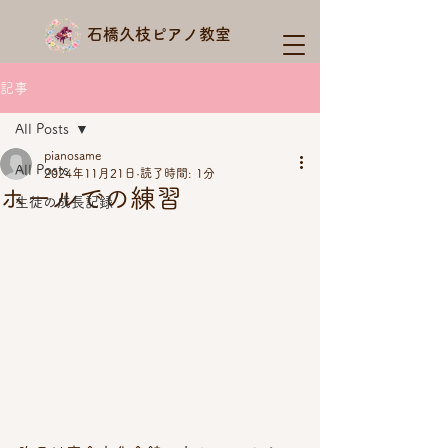
石橋久枝ピアノ教室
記事
All Posts
pianosame
All Posts
2024年11月21日
読了時間: 1分
ホールでの練習
生徒の成長記録